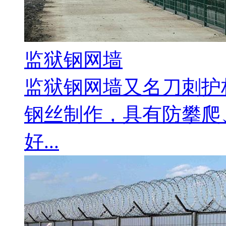
监狱钢网墙
监狱钢网墙又名刀刺护
钢丝制作，具有防攀爬
好...