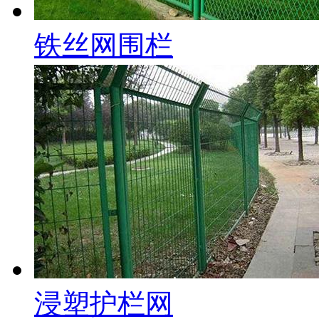
铁丝网围栏
浸塑护栏网