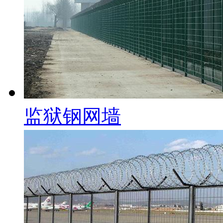
监狱钢网墙