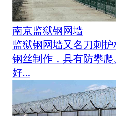
南京监狱钢网墙
监狱钢网墙又名刀刺护
钢丝制作，具有防攀爬
好...